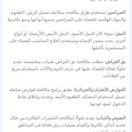
الصراصير:
نستخدم طرق مكافحة متكاملة تشمل الرش، الطعوم،
والمواد الهلامية للقضاء على الصراصير بجميع أنواعها ومنع تكاثرها.
النمل:
سواء كان النمل الأسود، النمل الأبيض (الأرضة)، أو أنواع
أخرى، نحدد مصدر الإصابة ونستخدم العلاج المناسب للقضاء على
المستعمرة بأكملها.
بق الفراش:
تتطلب مكافحة بق الفراش تقنيات متخصصة. نقدم
حلولًا فعالة للقضاء عليها في غرف النوم والأثاث باستخدام مزيج
من العلاجات.
القوارض (الفئران والجرذان):
نطبق برامج مكافحة قوارض شاملة
تشمل استخدام المصائد، الطعوم الآمنة، وتحديد وإغلاق نقاط
الدخول لمنع عودتها.
البعوض والذباب:
نقدم حلولًا لمكافحة الحشرات الطائرة من خلال
تحديد أماكن تكاثرها والقيام بعمليات رش فعالة في المناطق
الداخلية والخارجية.