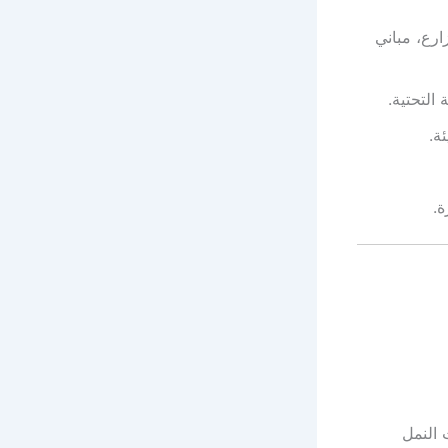
رع، مباني
التحتية.
ة.
ة.
 النمل