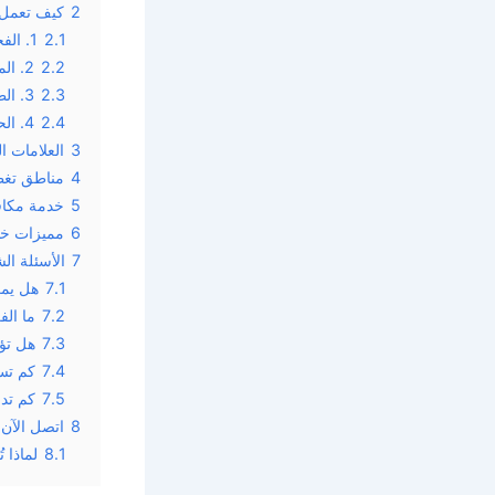
2
كيف تعمل ش
2.1
1. الفحص والكشف المتقدم
2.2
2. المعالجة الكيميائية الدقيقة
2.3
3. الطُعوم الذكية
2.4
4. الحماية الوقائية
3
العلامات ا
4
مناطق تغطي
5
خدمة مكافح
6
مميزات خد
7
الأسئلة ال
7.1
هل يمك
7.2
ما الف
7.3
هل تؤث
7.4
كم تس
7.5
كم تدو
8
اتصل الآن 
8.1
لماذا 