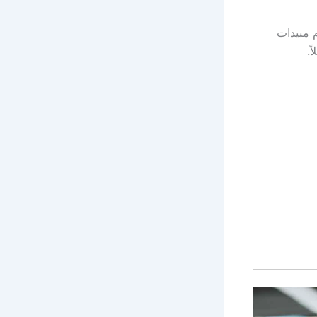
م مبيدات
ً.