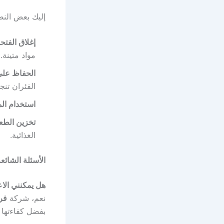
إليك بعض النصا
إغلاق الفتح
مواد متينة.
الحفاظ على
الفئران تنج
استخدام ال
تخزين الطع
الغذائية.
الأسئلة الشائ
هل يمكنني الا
نعم، شركة
فر
بفضل كفاءتها ال