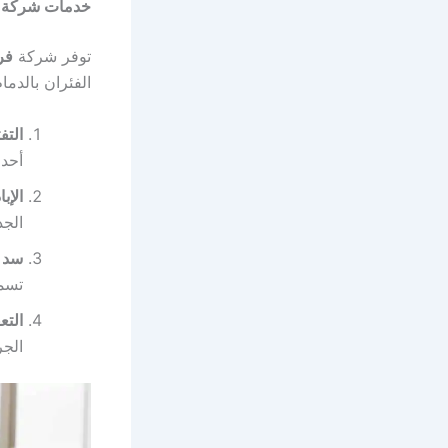
خدمات شركة فر
توفر شركة
فر
الفئران بالدما
التف
أحدث
الإبا
الجذ
سد ا
تسمح
التع
الجر