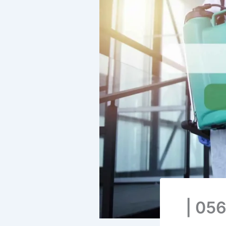
شركة مكافحة الفئران بالدمام 0560387770 |