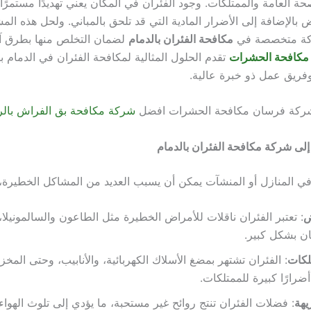
ة العامة والممتلكات. وجود الفئران في المكان يعني تهديدًا مستمرًا
ض بالإضافة إلى الأضرار المادية التي قد تلحق بالمباني. ولحل هذه ال
ركة متخصصة في
مكافحة الفئران بالدمام
لضمان التخلص منها بطرق آم
مكافحة الحشرات
تقدم الحلول المثالية لمكافحة الفئران في الدمام ب
وفريق عمل ذو خبرة عالية.
ً شركة فرسان مكافحة الحشرات افضل
شركة مكافحة بق الفراش بال
إلى شركة مكافحة الفئران بالدمام
في المنازل أو المنشآت يمكن أن يسبب العديد من المشاكل الخطيرة، 
ض
: تعتبر الفئران ناقلات للأمراض الخطيرة مثل الطاعون والسالمونيلا،
ن بشكل كبير.
لكات
: الفئران تشتهر بمضغ الأسلاك الكهربائية، والأنابيب، وحتى المخزو
رارًا كبيرة للممتلكات.
يهة
: فضلات الفئران تنتج روائح غير مستحبة، ما يؤدي إلى تلوث الهواء