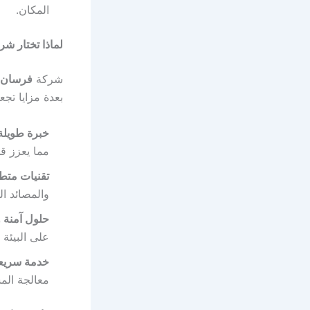
المكان.
لماذا تختار ش
شركة
فرسان 
بعدة مزايا تجعل
خبرة طويلة
مما يعزز قد
تقنيات متط
والمصائد ال
حلول آمنة و
على البيئة 
خدمة سريعة
معالجة الم