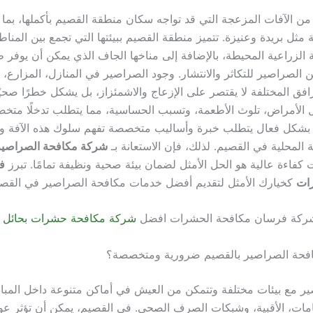
 من الآفات المزعجة التي قد تواجه سكان منطقة القصيم بأكملها، بما
 مثل بريدة وعنيزة. تتميز منطقة القصيم ببيئتها التي تجمع بين المنا
ة الزراعية المحيطة، بالإضافة إلى مناخها الجاف الذي يمكن أن يوفر ظ
ن الصراصير للتكاثر والانتشار. وجود الصراصير في المنازل، المزارع،
رافق المختلفة لا يقتصر على الإزعاج والاشمئزاز، بل يشكل خطرًا صحيًا 
 الأمراض، تلوث الأطعمة، وتسبب الحساسية، مما يتطلب تدخلًا متخص
بشكل فعال يتطلب خبرة وأساليب متخصصة تفهم سلوك هذه الآفة و
 المحلية في القصيم. لذلك، فإن الاستعانة بـ
شركة مكافحة الصراصير
فاءة عالية هو الحل الأمثل لضمان بيئة صحية ونظيفة تمامًا. تبرز
ف
ات
كخيارك الأمثل لتقديم أفضل خدمات مكافحة الصراصير في القصي
ً شركة فرسان مكافحة الحشرات افضل
شركة مكافحة حشرات بحائل
مكافحة الصراصير بالقصيم ضرورية ومتخصصة؟
ر مع بيئات مختلفة وتتمكن من العيش في أماكن متنوعة داخل المبا
امات، الأقبية، وشبكات الصرف الصحي. في القصيم، يمكن أن تؤثر عو