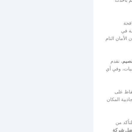
م بأحدث
فحة
صة في
الأمان التام
قصيم
، نقدم
ضيات، وفي أي
حفاظ على
اذبية المكان
تأكد من
ضل شركة