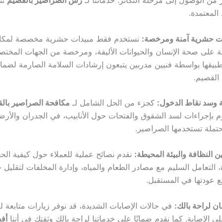
 من الوصول إلى مرحلة التكاثر. خدماتنا لـ
رش الصراصير بالقصيم
تت
المعتمدة.
ات حشرية آمنة ومرخصة:
نستخدم فقط مبيدات حشرية مخصصة لمكا
ة على صحة الإنسان والحيوانات الأليفة، ومرخصة من الجهات المخت
طبيقها بواسطة فنيين مدربين يتبعون إرشادات السلامة الصارمة لضمان 
 القصيم.
ة وسد نقاط الدخول:
كجزء من الحل الشامل لـ
مكافحة الصراصير بال
م بإجراءات لسد الشقوق والفتحات حول الأنابيب، في الجدران والأر
تملة تستخدمها الصراصير.
 النظافة والبيئة المحيطة:
نقدم نصائح عملية للعملاء حول كيفية ال
، التعامل السليم مع مصادر الطعام والمياه، وإدارة المخلفات لتقليل ج
 عودتها في المستقبل.
ان لراحة بالك:
في حالات الإصابات الشديدة، قد نوفر زيارات متابعة لل
لى الإصابة. كما نقدم ضمانًا على خدماتنا لراحة بالك وثقتك في أننا
أف