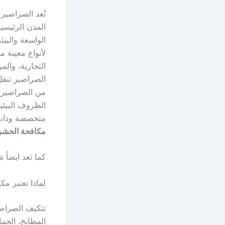
تُعد الصراصير
المدن الرئيسية
الواسعة والبيئ
لأنواع معينة م
التجارية، والم
الصراصير تنقل
من الصراصير 
الظروف البيئية
متخصصة وذات ك
مكافحة الحشر
كما تعد ايضا
لماذا تعتبر 
تتكيف الصراصي
المطابخ، الحم