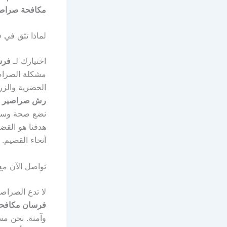
مكافحة صراصي
لماذا تثق في
اختيارك لـ
فرس
مشكلة الصراصي
الحضرية والزر
رش صراصير ب
نضع صحة وسلام
هدفنا هو القض
أنحاء القصيم.
تواصل الآن م
لا تدع الصراص
فرسان مكافح
وآمنة. نحن مس