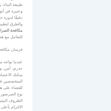
طبيعة البناء،
وعنيزة في أنو
دقيقًا لدورة 
والطرق لتطبيق
مكافحة الصراص
للتعامل مع هذه
فرسان مكافحة 
عندما تواجه م
جذري، آمن، و
يمكنك الاعتما
المتخصصين في
للقضاء على هذ
نوع الصرصور وم
الظروف البيئية
الالتزام بأعل