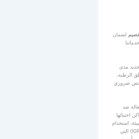
قصيم
لضمان
دماتنا
حديد مدى
طق الرطبة،
الفحص ضروري
الة ضد
ن اختبائها
ئة، استخدام
المساحيق في الأماكن الضيقة التي يصعب الوصول إليها، ومنظمات نمو الحشرات (IGR) التي