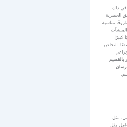
 في ذلك
طق الحضرية
روفًا مناسبة
 المنشآت
كبيرًا.
صًا. التخلص
تراعي
 بالقصيم
رسان
م.
ني، مثل
امل مثل