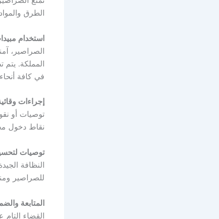
تمنع الصراصير
الطرق والمواد 
استخدام مبيد
الصراصير، آمن
المملكة. يتم ت
في كافة أنحاء
إجراءات وقائي
توصيات أو نقو
نقاط دخول مح
توصيات لتحسين
النظافة الجيدة
للصراصير ومنع
المتابعة والضم
القضاء التام ع