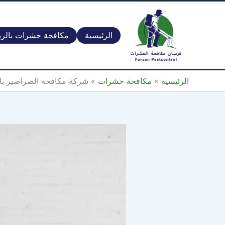
خطي
لى
لمحتوى
الرئيسية
مكافحة حشرات بالر
الرئيسية
»
مكافحة حشرات
»
شركة مكافحة الصراصير بالقصيم 0560387770 – فر