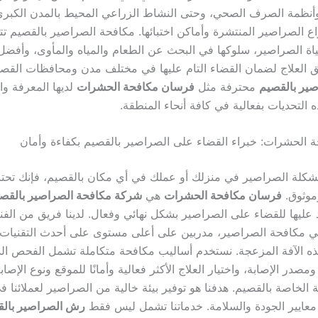
 وأنظمة الصرف الصحي، وحتى النشاط الزراعي المحيط بالمدن الكبرى
اع الصراصير المنتشرة وأماكن اختبائها. مكافحة الصراصير بالقصيم تت
حياة الصراصير، سلوكها في البحث عن الطعام والمياه والمأوى، وأفضل
 العلاج لضمان القضاء التام عليها في مختلف مدن ومحافظات القص
ير بالقصيم
محترفة مثل
فرسان مكافحة الحشرات
لديها المعرفة وال
 التحديات بفعالية في كافة أنحاء المنطقة.
الحشرات: خبراء القضاء على الصراصير بالقصيم بكفاءة وأمان
شكلة الصراصير في منزلك أو عملك في أي مكان بالقصيم، فإنك تحتا
موثوق.
فرسان مكافحة الحشرات
هي
شركة مكافحة الصراصير بالقص
د عليها للقضاء على الصراصير بشكل نهائي وفعال. لدينا فريق من الفن
 مكافحة الصراصير، مدربين على أعلى مستوى على أحدث التقنيات
ه الآفة المزعجة. نستخدم أساليب مكافحة متكاملة تشمل الفحص الد
صدر الإصابة، واختيار العلاج الأكثر فعالية وأمانًا للموقع ونوع الإصا
 الخاصة بالقصيم. هدفنا هو توفير بيئة خالية من الصراصير لعملائنا 
ى معايير الجودة والسلامة. خدماتنا تشمل ليس فقط
رش الصراصير بال